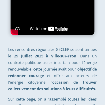
Les rencontres régionales GECLER se sont tenues
le
29 juillet 2025 à Ville-sur-Yron
.
Dans un
contexte politique assez incertain pour l’énergie
renouvelable, cette journée avait pour
objectif de
redonner courage
et offrir aux acteurs de
l’énergie citoyenne
l’occasion de trouver
collectivement des solutions à leurs difficultés.
Sur cette page, on a rassemblé toutes les idées