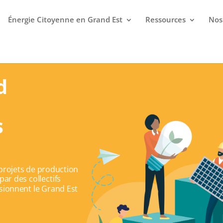
Énergie Citoyenne en Grand Est
Ressources
Nos
d
s
projets de production
ar des collectifs
visionnent le Grand Est