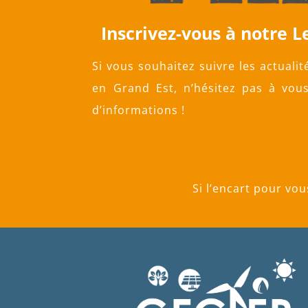
Inscrivez-vous à notre L
Si vous souhaitez suivre les actualit
en Grand Est, n’hésitez pas à vous
d’informations !
Si l’encart pour vou