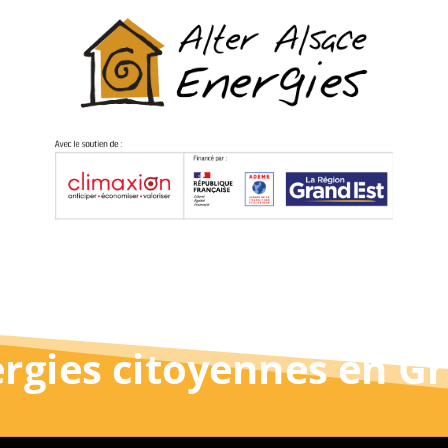
rgies citoyennes en G