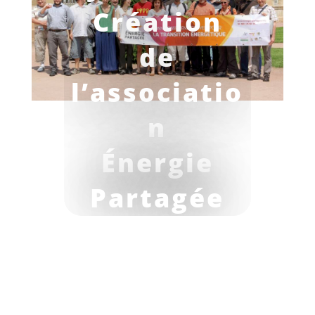
Création
de
l’associatio
n
Énergie
Partagée