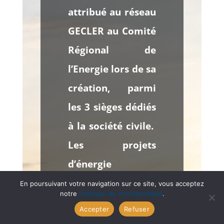
attribué au réseau
GECLER au Comité
Régional de
l’Energie lors de sa
création, parmi
les 3 sièges dédiés
à la société civile.
Les projets
d’énergie
citoyenne sont
En poursuivant votre navigation sur ce site, vous acceptez
notre
Politique de confidentialité
.
identifiés comme
Accepter
Refuser
acteurs politiques