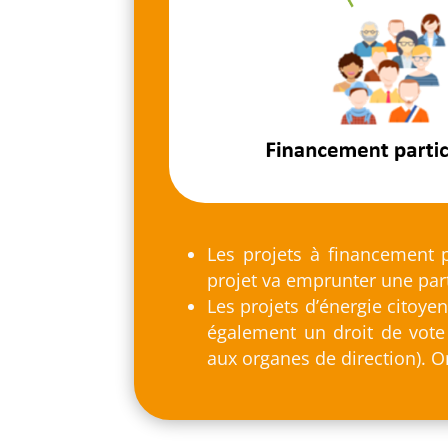
Les projets à financement p
projet va emprunter une part
Les projets d’énergie citoy
également un droit de vote
aux organes de direction). O