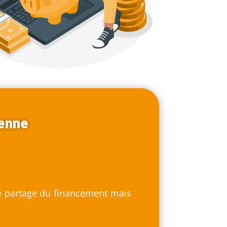
yenne
r le partage du financement mais