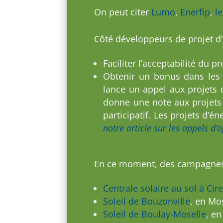
On peut citer
Lumo
,
Enerfip
,
l
Côté développeurs de projet d’
Faciliter l’acceptabilité du
Obtenir un bonus dans les a
lance un appel aux projets d
donne une note aux projets 
participatif. Les projets d’
notre article sur les appels d’
En ce moment, des campagnes d
Centrale solaire au sol à Ci
Soleil de Bouzonville
, en Mos
Soleil de Boulay-Moselle
, en