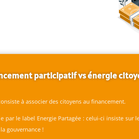
ncement participatif vs énergie cito
onsiste à associer des citoyens au financement.
ie par le label Energie Partagée : celui-ci insiste su
e la gouvernance !