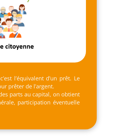
’est l’équivalent d’un prêt. Le
ur prêter de l’argent.
es parts au capital, on obtient
ale, participation éventuelle