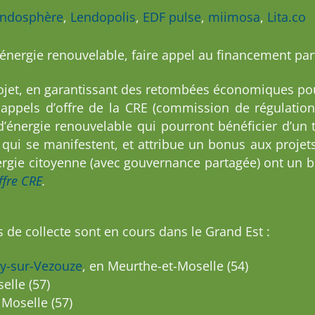
endosphère
,
Lendopolis
,
EDF pulse
,
miimosa
,
Lita.co
énergie renouvelable, faire appel au financement part
 projet, en garantissant des retombées économiques po
ppels d’offre de la CRE (commission de régulation 
’énergie renouvelable qui pourront bénéficier d’un t
qui se manifestent, et attribue un bonus aux projet
énergie citoyenne (avec gouvernance partagée) ont un
offre CRE
.
e collecte sont en cours dans le Grand Est :
rey-sur-Vezouze
, en Meurthe-et-Moselle (54)
elle (57)
 Moselle (57)