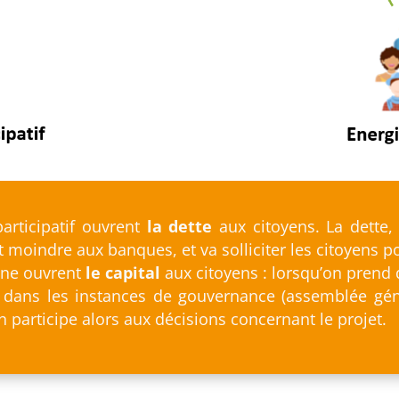
articipatif ouvrent
la dette
aux citoyens. La dette, c
 moindre aux banques, et va solliciter les citoyens po
enne ouvrent
le capital
aux citoyens : lorsqu’on prend d
 dans les instances de gouvernance (assemblée génér
n participe alors aux décisions concernant le projet.