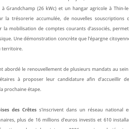
e à Grandchamp (26 kWc) et un hangar agricole à Thin‑le
r la trésorerie accumulée, de nouvelles souscriptions d
r la mobilisation de comptes courants d’associés, permett
sique. Une démonstration concrète que l’épargne citoyenne
 territoire.
t abordé le renouvellement de plusieurs mandats au sein 
ociétaires à proposer leur candidature afin d’accueilli
la prochaine étape.
oises des Crêtes
s’inscrivent dans un réseau national e
nnaires, plus de 16 millions d’euros investis et 610 install