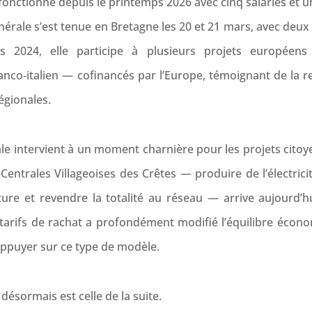
 fonctionne depuis le printemps 2026 avec cinq salariés et u
nérale s’est tenue en Bretagne les 20 et 21 mars, avec deu
s 2024, elle participe à plusieurs projets européens 
franco‑italien — cofinancés par l’Europe, témoignant de la
égionales.
e intervient à un moment charnière pour les projets citoy
 Centrales Villageoises des Crêtes — produire de l’électrici
ture et revendre la totalité au réseau — arrive aujourd’
tarifs de rachat a profondément modifié l’équilibre écono
appuyer sur ce type de modèle.
désormais est celle de la suite.