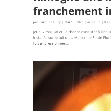
franchement i
par
Caroline Oury
|
Mai 18, 2026
|
Actualité
|
0 c
Jeudi 7 mai, j’ai eu la chance d’assister à l’i
installée sur le toit de la Maison de Santé Pluri
fois impressionnée,...