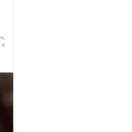
PA,
 la