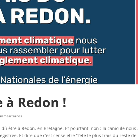
e à Redon !
ommentaires
is dû être à Redon, en Bretagne. Et pourtant, non : la canicule nous 
gistrée. Et dire que c’est censé être “l’été le plus frais du reste de