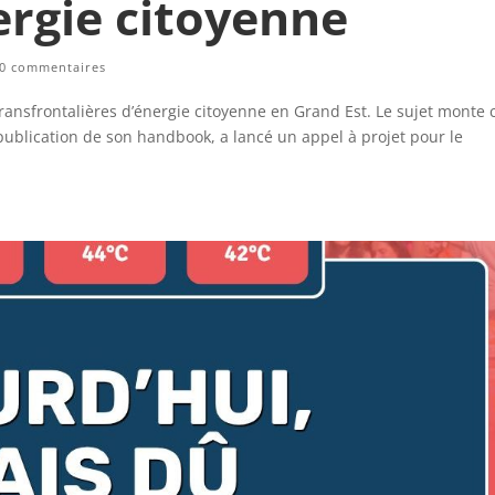
ergie citoyenne
0 commentaires
transfrontalières d’énergie citoyenne en Grand Est. Le sujet monte 
publication de son handbook, a lancé un appel à projet pour le