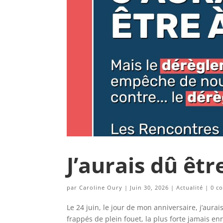
J’aurais dû êtr
par
Caroline Oury
|
Juin 30, 2026
|
Actualité
|
0 c
Le 24 juin, le jour de mon anniversaire, j’aura
frappés de plein fouet, la plus forte jamais enre