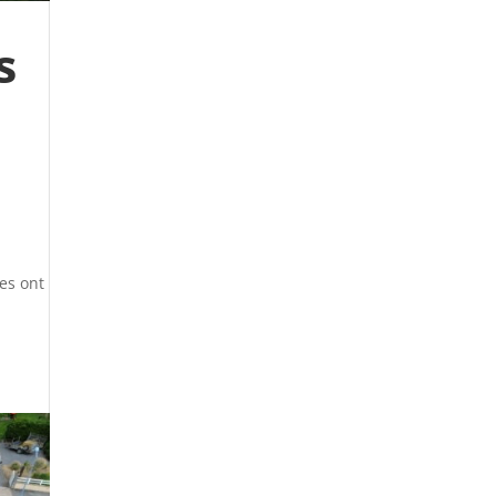
s
es ont