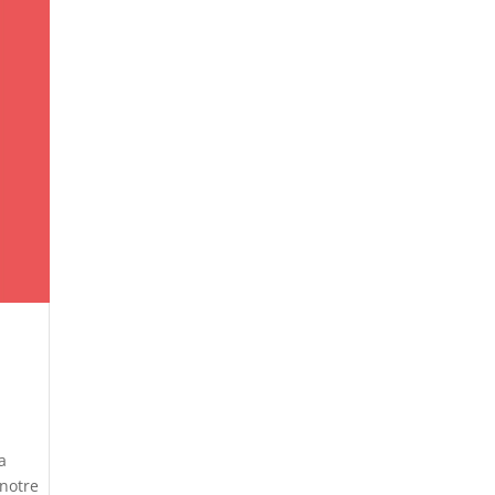
a
 notre